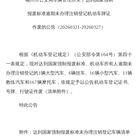
报废标准逾期未办理注销登记机动车牌证
作废的公告（
202603
21
-2026032
7
）
根据《机动车登记规定》（公安部令第
164号）第四十
一条规定，现对达到国家强制报废标准、机动车所有人逾期未
办理注销登记的
1
辆大型汽车、
6
辆挂车、
1
6
辆小型汽车、
11
辆
教练汽车
和
167
辆摩托车，依规定予以公告
机动车登记证书、
号牌、行驶证
作废（
清单
附件
）。
特此公告
附件：达到国家强制报废标准未办理注销登记车辆
清单