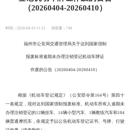
（20260404-20260410）
时间：2026-04-16 11:21
浏览量：748
福州市公安局
交通管理局
关于达到国家强制
报废标准逾期未办理注销登记机动车牌证
作废的公告（
20260
404
-20260
410
）
根据《机动车登记规定》（公安部令第
164号）第四十
一条规定，现对达到国家强制报废标准、机动车所有人逾期未
办理注销登记的
12
辆挂车、
14
辆小型汽车
、
1
辆教练汽车
和
184
辆
普通
摩托车，依规定予以公告
机动车登记证书、号牌、行驶
证
作废（
清单
附件
）。