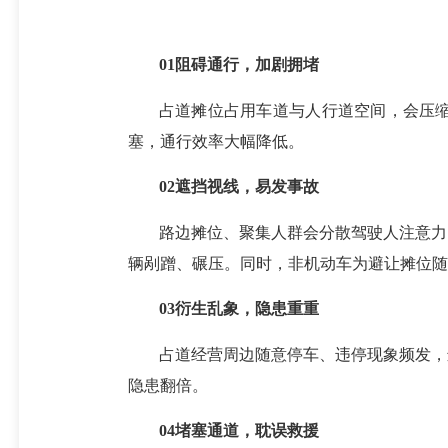
01
阻碍通行，加剧拥堵
占道摊位占用车道与人行道空间，会压
塞，通行效率大幅降低。
02
遮挡视线，易发事故
路边摊位、聚集人群会分散驾驶人注意力
辆剐蹭、碾压。同时，非机动车为避让摊位随
03
衍生乱象，隐患重重
占道经营周边随意停车、违停现象频发，
隐患翻倍。
04
堵塞通道，耽误救援